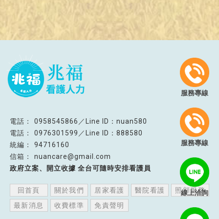
服務專線
0958545866／Line ID：nuan580
0976301599／Line ID：888580
服務專線
94716160
nuancare@gmail.com
政府立案、開立收據 全台可隨時安排看護員
回首頁
關於我們
居家看護
醫院看護
照顧服務
線上洽詢
最新消息
收費標準
免責聲明