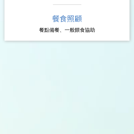
餐食照顧
餐點備餐、一般餵食協助